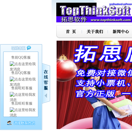
售前QQ客服
售后QQ客服
售前旺旺客服
售后旺旺客服
1
2
3
4
5
6
7
8