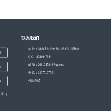
联系我们
地 址：湖南省长沙市韶山路1号拓思软件
讯
Q Q：
2031047844
邮 箱：
2031047844@qq.com
例
电 话：13975167544
付款方式
言
谷哥
|