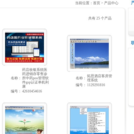
当前位置：首页 > 产品中心
共有 25 个产品
药店收银系统医
药进销存零售诊
拓思酒店客房管
名称：
所中药pos管理软
名称：
理系统
件gsp认证单机利
编号：
1129291816
康
编号：
42610454616