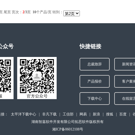
页
尾页
页次：
2
/3
页
10
个产品/页 转到：
公众号
快捷链接
总裁致辞
新闻资
产品报价
客户案
下载中心
在线留
链接：
太平洋下载中心
|
非凡下载
|
工信部
|
网易
|
新浪
|
搜狐
|
百度
|
湖南智嘉软件开发有限公司拓思软件版权所有
湘ICP备06012108号