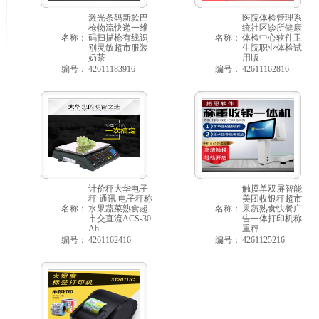
激光条码新款巴
医院体检管理系
枪物流快递一维
统社区诊所健康
名称：
码扫描枪有线识
名称：
体检中心软件卫
别灵敏超市服装
生院职业体检试
奶茶
用版
编号：
42611183916
编号：
42611162816
计价秤大华电子
触摸单双屏智能
秤 通讯 电子秤称
美团收银秤超市
名称：
水果蔬菜熟食超
名称：
果蔬熟食快餐广
市交直流ACS-30
告一体打印机称
Ab
重秤
编号：
4261162416
编号：
4261125216