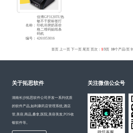
佳博GP3120TU热
敏不干胶标签打
名称：
印机吊牌奶茶价
格二维码贴纸条
码机
编号：
4261053016
首页 上一页
下一页
尾页
页次：
1
/3
页
10
个产品/页 
关于拓思软件
关注微信公众号
湖南长沙拓思软件公司开发一系列优质
的软件产品,如利康药店管理系统,酒店
管,美容,商品,桑拿,医院,美容美发,POS收
银软件等。