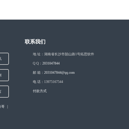
联系我们
地 址：湖南省长沙市韶山路1号拓思软件
讯
Q Q：
2031047844
邮 箱：
2031047844@qq.com
例
电 话：13975167544
付款方式
言
谷哥
|