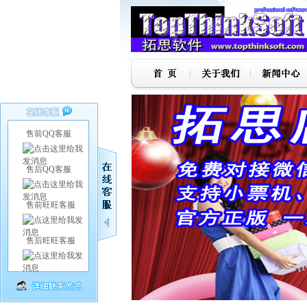
售前QQ客服
售后QQ客服
售前旺旺客服
售后旺旺客服
1
2
3
4
5
6
7
8