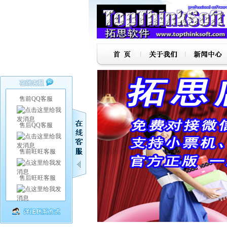
售前QQ客服
售后QQ客服
售前旺旺客服
售后旺旺客服
1
2
3
4
5
6
7
8