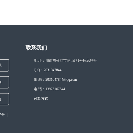
联系我们
地 址：湖南省长沙市韶山路1号拓思软件
讯
Q Q：
2031047844
邮 箱：
2031047844@qq.com
例
电 话：13975167544
付款方式
言
谷哥
|