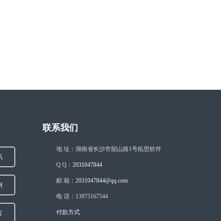
联系我们
地 址：湖南省长沙市韶山路1号拓思软件
讯
Q Q：
2031047844
邮 箱：
2031047844@qq.com
例
电 话：13975167544
付款方式
言