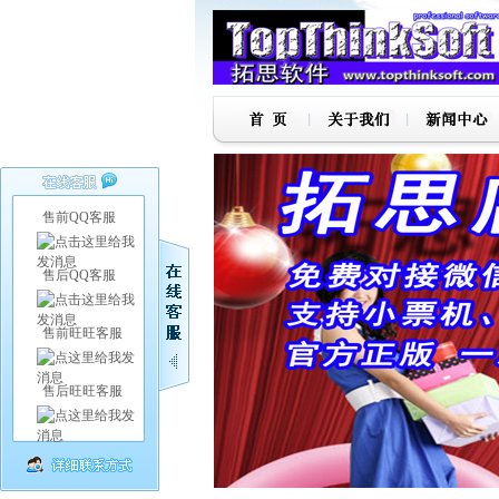
售前QQ客服
售后QQ客服
售前旺旺客服
售后旺旺客服
1
2
3
4
5
6
7
8