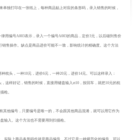
出来单独打印在一张纸上，每种商品贴上对应的条形码，录入销售的时候，
律用编号A003表示，录入一个编号A003的商品，定价3元，以后碰到售价
行销售操作。缺点是商品进价可能不一致，影响统计的精确度。这个方法
两种枕头，一种10元，进价6元，一种20元，进价14元。可以这样录入：
元的枕头，这样好记，销售的时候，直接用键盘输入zt10，按回车，就把10元的枕
扫描枪。
上有其他编号，只要编号是唯一的，不会跟其他商品混淆，就可以用它作为
键盘输入。这个方法也不需要用到扫描枪。
号，实际上商品条形码也就是商品编号，不过它是一种规范化的编号，可以