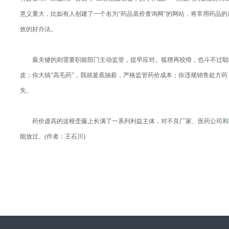
意义重大，比如有人创建了一个名为“药品底价查询网”的网站，将常用药品
效的好办法。
最关键的则需要职能部门主动监管，提早应对。狐狸再狡猾，也斗不过聪
皮；你大搞“高毛药”，我就釜底抽薪，严格监管药价成本；你违规销售处方
失。
药价虚高的这根歪藤上长满了一系列利益主体，对不良厂家、医药公司和
能放过。(作者：王石川)