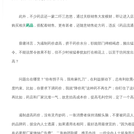
此外，不少药店还一蒙二吓三忽悠，通过关联销售大发横财，即让进入店
购买相关
药品
，搭配着销售。更有甚者，还随意销售处方药，违反《药品流通
毋庸讳言，为遏制药价虚高，挤干药价水分，职能部门殚精竭虑，频出猛
令。不能说禁令效果不彰，但不少时候猛拳犹如打在棉花上，以至于坊间发出
高？
问题出在哪里？“你有拐子马，我有麻扎刀”，在利益驱动下，总有利欲熏
度约束。比如，你要求下调药价，我就“降价死”这种药不再生产；你盯住了
再比如，药店和厂家沆瀣一气，故意抬高成本价，提高毛利空间，定了一个高
遏制虚高药价，没有灵丹妙药，一靠消费者保持清醒头脑，不要被药店人
的品牌药，据业内人士透露，如果通用名相同，最好选用最便宜的，“因为都
有必要帮厂家缴纳广告费”。二靠抱团取暖，携手作战。一些业内人士挺身而