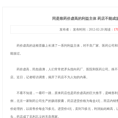
同是致药价虚高的利益主体 药店不能成
发布者： 发布时间：2012-02-20 阅读：
17
药价虚高的这根歪藤上长满了一系列利益主体，对不良厂家、医药公司和
能放过。
药价虚高，民怨鼎沸，人们常常把矛头指向药厂、医院和医药公司。殊不
店。近日，记者暗访调查，揭开了药店不为人知的内幕。
不看不知道，一看吓一跳，原来药店也是药价虚高的巨大推手，是畸形利
例，北京一家制药公司生产的肠溶胶囊，药店进货价格为每盒4元，而店内销售
价处理的，以前售价每盒70多元。进货价4元，卖到70多元，利润如此畸高
头，药店成了见利忘义的无良商家。