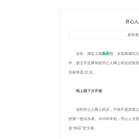
开心人
发布者：
去年，淘宝上线
医药
馆、京东商城与九
中，创立不足两年的开心人网上药店在医药B
目标将是2亿元。
线上线下分开做
说到开心人网上药店，不得不提其母公司
的第一批试水者。2010年年初，开心人大
是“80后”史文禄。