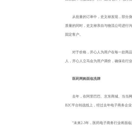
从批量的订单中，史文禄发现，部分身处
质量的同时，史文禄亲自与物流公司进行
固定客户。
对于价格，开心人为用户在每一款商品最
人，开心人立马会为用户调价，确保在行
医药网购面临洗牌
去年，在阿里巴巴、京东商城、当当网、
B2C平台转战线上，经过去年电子商务企业
“未来2-3年，医药电子商务行业将面临