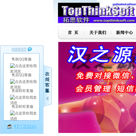
售前QQ客服
售后QQ客服
售前旺旺客服
售后旺旺客服
1
2
3
4
5
6
7
8