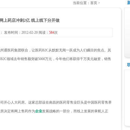
当前位置：首页 >
网上药店冲刺2亿 线上线下分开做
 发布时间：2012-02-20 阅读：
584
次
州通医药集团联合，让医药B2C从默默无闻一跃成为人们瞩目的焦点。其
2C领域去年销售额突破5000万元，今年他们将获得千万美元融资，销售
开心人大药房。这家总部设在南昌的医药零售业巨头是中国医药零售界
药房决定将网上售药作为
企业
发展战略的一部分，而线上发展的掌舵人正