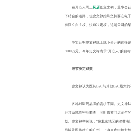
在开心人网上
药店
创立之初，董事会
下结合的道路，但史文禄始终坚持要在电子
有独立自主权、快速决定权，这是公司的架
事实证明史文禄线上线下分开的选择是正确
5000万元。今年史文禄表示“开心人”的目
细节决定成败
史文禄认为医药B2C与其他B2C最大的
各地对医药品牌的需求不同。史文禄认为
经过系统周密地调查，同时借鉴门店多年
划。史文禄举例说：“像北京地区的消费者
昌以及即将建立的广州、上海仓库中地方性