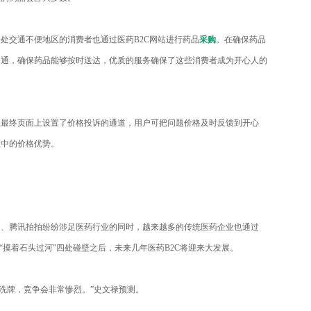
交通不便地区的消费者也通过医药B2C网站进行药品
采购
。在确保药品
沟通，确保药品能够按时送达，优质的服务确保了这些消费者成为开心人的
终页面上设置了价格投诉的通道，用户可把问题价格及时反馈到开心
业中的价格优势。
腾讯拍拍纷纷涉足医药行业的同时，越来越多的传统医药企业也通过
“摸着石头过河”四处碰壁之后，未来几年医药B2C将迎来大发展。
洗牌，竞争会非常惨烈。”史文禄预测。