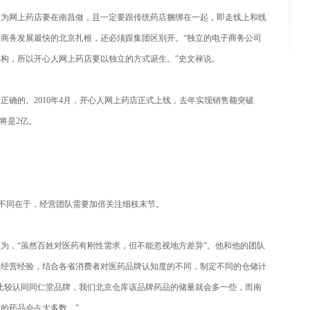
认为网上药店要在南昌做，且一定要跟传统药店捆绑在一起，即走线上和线
商务发展最快的北京扎根，还必须跟集团区别开。“独立的电子商务公司
构，所以开心人网上药店要以独立的方式诞生。”史文禄说。
的。2010年4月，开心人网上药店正式上线，去年实现销售额突破
标将是2亿。
不同在于，经营团队需要加倍关注细枝末节。
，“虽然百姓对医药有刚性需求，但不能忽视地方差异”。他和他的团队
的经营经验，结合各省消费者对医药品牌认知度的不同，制定不同的仓储计
比较认同同仁堂品牌，我们北京仓库该品牌药品的储量就会多一些，而南
的药品会占大多数。”