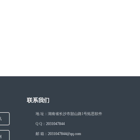
联系我们
地 址：湖南省长沙市韶山路1号拓思软件
讯
Q Q：
2031047844
邮 箱：
2031047844@qq.com
例