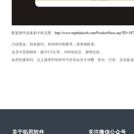
配套硬件设备刷卡机见图：
http://www.topthinksoft.com/ProductShow.asp?ID=107
凸码烫金，四色胶印。有特殊印制要求，请单独联系。
会员卡定制报价：磁卡0.8元/张，1000张起定，谢绝议价。
拓思利康系列、汉之源系列等软件均支持会员卡消费、积分、打折、店员提成等资料
关于拓思软件
关注微信公众号