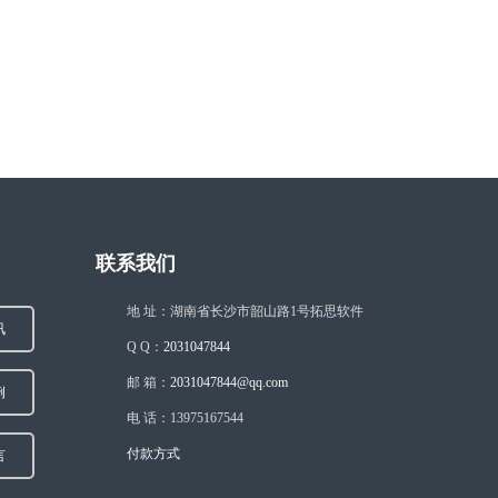
联系我们
地 址：湖南省长沙市韶山路1号拓思软件
讯
Q Q：
2031047844
邮 箱：
2031047844@qq.com
例
电 话：13975167544
付款方式
言