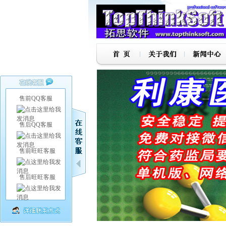
售前QQ客服
售后QQ客服
售前旺旺客服
售后旺旺客服
1
2
3
4
5
6
7
8