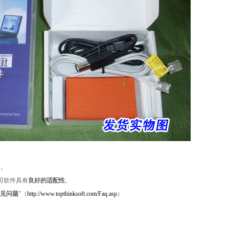
4。
司软件具有
良好的适配性
。
见问题
”（
http://www.topthinksoft.com/Faq.asp
）