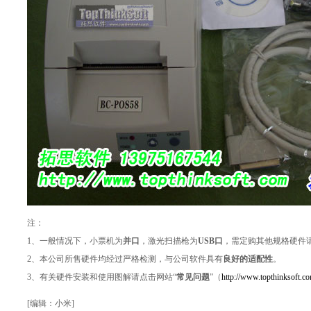
注：
1、一般情况下，小票机为
并口
，激光扫描枪为
USB口
，需定购其他规格硬件请电询
2、本公司所售硬件均经过严格检测，与公司软件具有
良好的适配性
。
3、有关硬件安装和使用图解请点击网站“
常见问题
”（
http://www.topthinksoft.c
[编辑：小米]