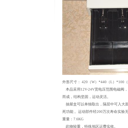
外形尺寸： 420（W）*440（L）*100
本品采用12V-24V宽电压范围电磁
而成，结构坚固，运动灵活。
抽屉盒可以单独取出，隔层中可入大面
死功能 。运动部件经200万次寿命实验
重量：7.6KG
此物较重，特殊地区运费实收。