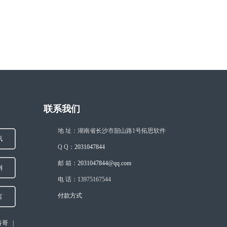
联系我们
地 址：湖南省长沙市韶山路1号拓思软件
讯
Q Q：
2031047844
邮 箱：
2031047844@qq.com
例
电 话：13975167544
付款方式
言
谷哥
|