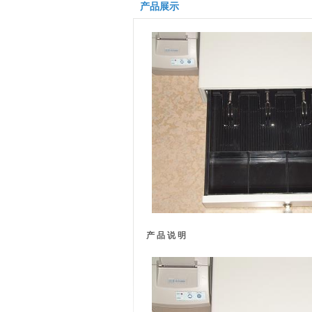
产品展示
产 品 说 明