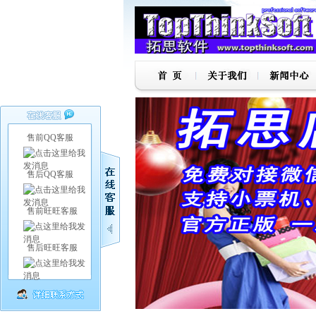
售前QQ客服
售后QQ客服
售前旺旺客服
售后旺旺客服
1
2
3
4
5
6
7
8