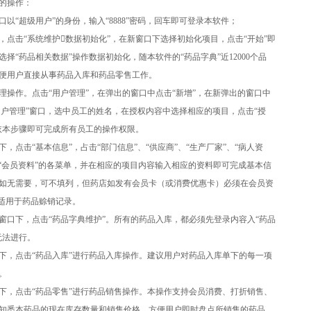
的操作：
以“超级用户”的身份，输入“8888”密码，回车即可登录本软件；
点击“系统维护数据初始化”，在新窗口下选择初始化项目，点击“开始”即
择“药品相关数据”操作数据初始化，随本软件的“药品字典”近12000个品
便用户直接从事药品入库和药品零售工作。
操作。点击“用户管理”，在弹出的窗口中点击“新增”，在新弹出的窗口中
用户管理”窗口，选中员工的姓名，在授权内容中选择相应的项目，点击“授
依本步骤即可完成所有员工的操作权限。
点击“基本信息”，占击“部门信息”、“供应商”、“生产厂家”、“病人资
”、“会员资料”的各菜单，并在相应的项目内容输入相应的资料即可完成基本信
如无需要，可不填列，但药店如发有会员卡（或消费优惠卡）必须在会员资
别适用于药品赊销记录。
窗口下，点击“药品字典维护”。所有的药品入库，都必须先登录内容入“药品
无法进行。
下，点击“药品入库”进行药品入库操作。建议用户对药品入库单下的每一项
。
下，点击“药品零售”进行药品销售操作。本操作支持会员消费、打折销售、
知悉本药品的现在库存数量和销售价格，方便用户即时盘点所销售的药品。