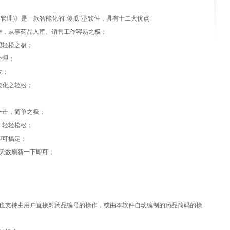
管理)
》是一款智能化的“傻瓜”型软件，具有十二大优点:
作，从事药品入库、销售工作容易之极；
理轻松之极；
处理；
数；
能化之轻松；
；
一击，简单之极；
，轻轻松松；
即可搞定；
的天数刷新一下即可；
。
也支持由用户直接对药品编号的操作，或由本软件自动编制的药品简码的操