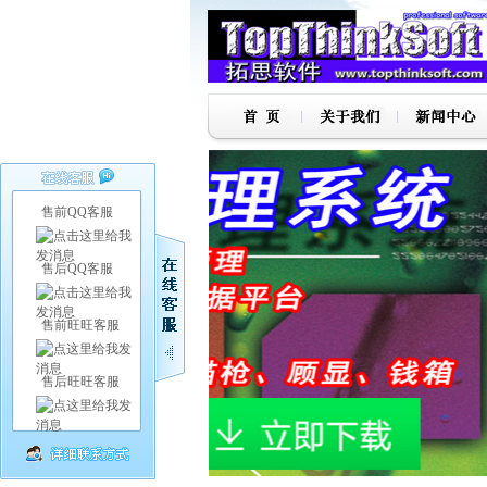
售前QQ客服
售后QQ客服
售前旺旺客服
售后旺旺客服
1
2
3
4
5
6
7
8