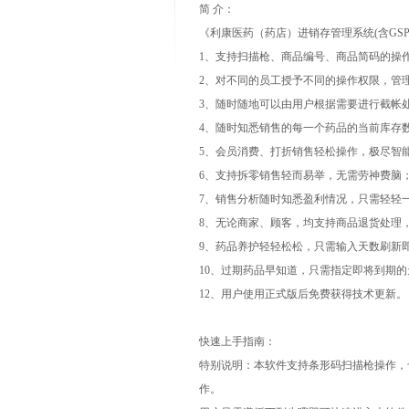
简 介：
《
利康医药（药店）进销存管理系统(含GSP
1、支持扫描枪、商品编号、商品简码的操
2、对不同的员工授予不同的操作权限，管
3、随时随地可以由用户根据需要进行截帐
4、随时知悉销售的每一个药品的当前库存
5、会员消费、打折销售轻松操作，极尽智
6、支持拆零销售轻而易举，无需劳神费脑
7、销售分析随时知悉盈利情况，只需轻轻
8、无论商家、顾客，均支持商品退货处理
9、药品养护轻轻松松，只需输入天数刷新
10、过期药品早知道，只需指定即将到期
12、用户使用正式版后免费获得技术更新
快速上手指南：
特别说明：本软件支持条形码扫描枪操作，
作。