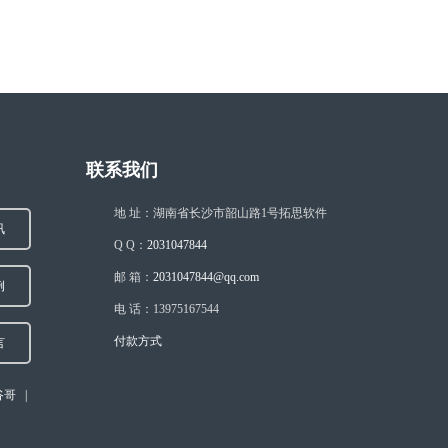
联系我们
地 址：湖南省长沙市韶山路1号拓思软件
讯
Q Q：
2031047844
邮 箱：
2031047844@qq.com
例
电 话：13975167544
付款方式
言
谷哥
|